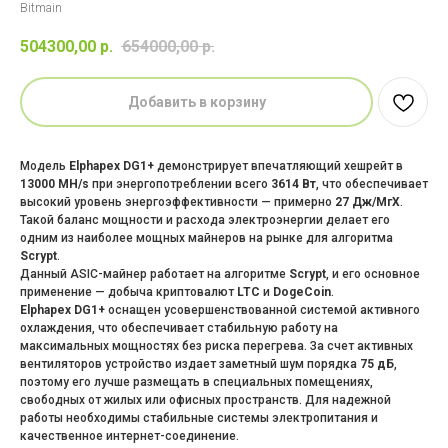
Bitmain
504300,00
р.
654000,00
р.
Добавить в корзину
Модель
Elphapex DG1+
демонстрирует впечатляющий хешрейт в
13000 MH/s
при энергопотреблении всего
3614 Вт
, что обеспечивает
высокий уровень энергоэффективности — примерно
27 Дж/МгХ
.
Такой баланс мощности и расхода электроэнергии делает его
одним из наиболее мощных майнеров на рынке для алгоритма
Scrypt
.
Данный ASIC-майнер работает на алгоритме
Scrypt
, и его основное
применение — добыча криптовалют
LTC
и
DogeCoin
.
Elphapex DG1+
оснащен усовершенствованной системой активного
охлаждения, что обеспечивает стабильную работу на
максимальных мощностях без риска перегрева. За счет активных
вентиляторов устройство издает заметный шум порядка
75 дБ
,
поэтому его лучше размещать в специальных помещениях,
свободных от жилых или офисных пространств. Для надежной
работы необходимы стабильные системы электропитания и
качественное интернет-соединение.