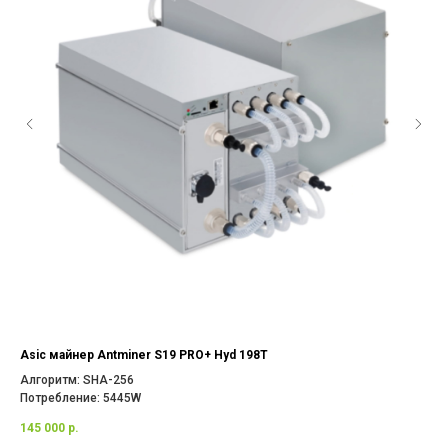
Asic майнер Antminer S19 PRO+ Hyd 198T
Asi
Алгоритм: SHA-256
Алг
Потребление: 5445W
По
145 000
р.
210