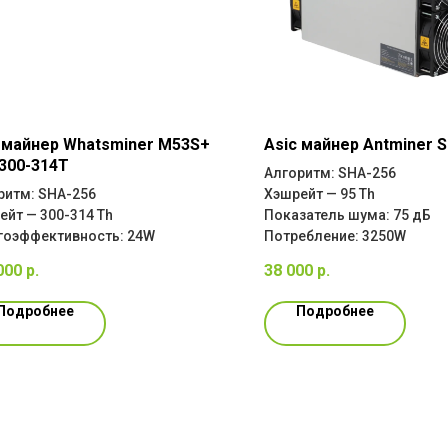
 майнер Whatsminer M53S+
Asic майнер Antminer S
300-314T
Алгоритм: SHA-256
ритм: SHA-256
Хэшрейт — 95 Th
ейт — 300-314 Th
Показатель шума: 75 дБ
гоэффективность: 24W
Потребление: 3250W
000
р.
38 000
р.
Подробнее
Подробнее