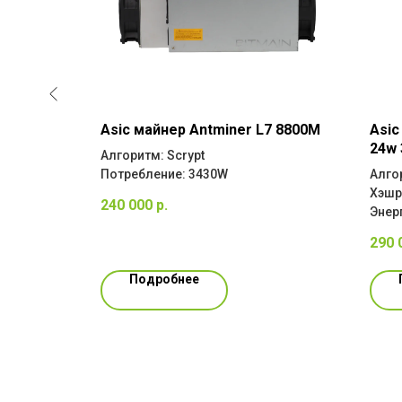
G1 14 GH
Asic майнер Antminer L7 8800M
Asic
24w 
Алгоритм: Scrypt
Потребление: 3430W
Алго
Хэшр
240 000
р.
Энер
290 
Подробнее