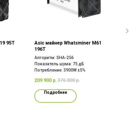
19 95T
Asic майнер Whatsminer M61
Asi
196T
Алго
Алгоритм: SHA-256
Потр
Показатель шума: 75 дБ
541
Потребление: 3900W ±5%
209 900
р.
376 000
р.
Подробнее