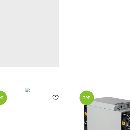
ОП
ТОП