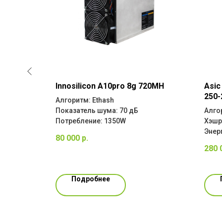
вка
Innosilicon A10pro 8g 720MH
Asic
ая
250-
Алгоритм: Ethash
Показатель шума: 70 дБ
Алго
Потребление: 1350W
Хэшр
кВт
Энер
80 000
р.
АВКИ
280 
Подробнее