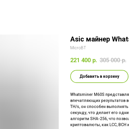
Asic майнер What
MicroBT
221 400
р.
305 000
р.
Добавить в корзину
Whatsminer M60S представля
впечатляющих результатов в
TH/s, он способен выполнят
секунду, что делает его одн
алгоритм SHA-256, что позв
криптовалюты, как LCC, BCH 