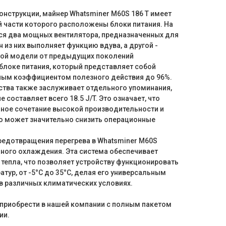
онструкции, майнер Whatsminer M60S 186 T имеет
й части которого расположены блоки питания. На
ся два мощных вентилятора, предназначенных для
 из них выполняет функцию вдува, а другой -
той модели от предыдущих поколений
блоке питания, который представляет собой
ным коэффициентом полезного действия до 96%.
ства также заслуживает отдельного упоминания,
е составляет всего 18.5 J/T. Это означает, что
ное сочетание высокой производительности и
то может значительно снизить операционные
редотвращения перегрева в Whatsminer M60S
ного охлаждения. Эта система обеспечивает
тепла, что позволяет устройству функционировать
тур, от -5°C до 35°C, делая его универсальным
в различных климатических условиях.
приобрести в нашей компании с полным пакетом
ии.