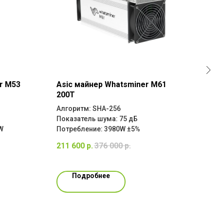
r M53
Asic майнер Whatsminer M61
Газ
200T
Wei
Алгоритм: SHA-256
Гене
Показатель шума: 75 дБ
Мод
W
Потребление: 3980W ±5%
Осно
ЦЕН
211 600
р.
376 000
р.
1 91
Подробнее