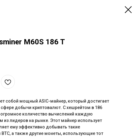
sminer M60S 186 T
ет собой мощный ASIC-майнер, который достигает
 сфере добычи криптовалют. С хешрейтом в 186
ь огромное количество вычислений каждую
им из лидеров на рынке. Этот майнер использует
оляет ему эффективно добывать такие
и BTC, а также другие монеты, использующие тот