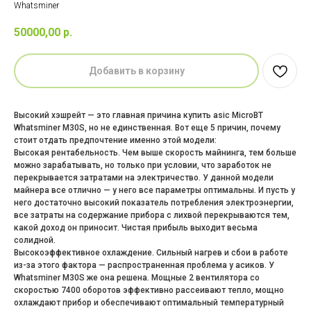
Whatsminer
50000,00
р.
Добавить в корзину
Высокий хэшрейт — это главная причина купить asic MicroBT
Whatsminer M30S, но не единственная. Вот еще 5 причин, почему
стоит отдать предпочтение именно этой модели:
Высокая рентабельность. Чем выше скорость майнинга, тем больше
можно зарабатывать, но только при условии, что заработок не
перекрывается затратами на электричество. У данной модели
майнера все отлично — у него все параметры оптимальны. И пусть у
него достаточно высокий показатель потребления электроэнергии,
все затраты на содержание прибора с лихвой перекрываются тем,
какой доход он приносит. Чистая прибыль выходит весьма
солидной.
Высокоэффективное охлаждение. Сильный нагрев и сбои в работе
из-за этого фактора — распространенная проблема у асиков. У
Whatsminer M30S же она решена. Мощные 2 вентилятора со
скоростью 7400 оборотов эффективно рассеивают тепло, мощно
охлаждают прибор и обеспечивают оптимальный температурный